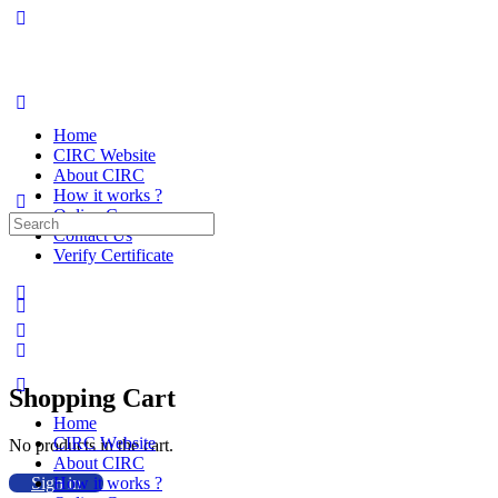
Home
CIRC Website
About CIRC
How it works ?
Online Courses
Search
Contact Us
for:
Verify Certificate
Shopping Cart
Home
CIRC Website
No products in the cart.
About CIRC
Sign in
How it works ?